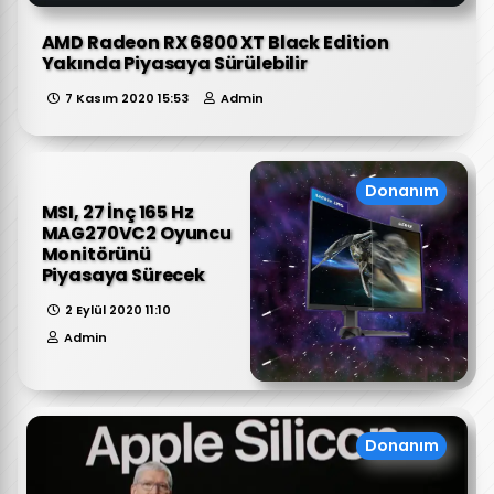
AMD Radeon RX 6800 XT Black Edition
Yakında Piyasaya Sürülebilir
7 Kasım 2020 15:53
Admin
Donanım
MSI, 27 İnç 165 Hz
MAG270VC2 Oyuncu
Monitörünü
Piyasaya Sürecek
2 Eylül 2020 11:10
Admin
Donanım