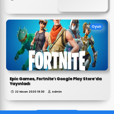
Oyun
Epic Games, Fortnite’ı Google Play Store’da
Yayınladı
22 Nisan 2020 18:30
Admin