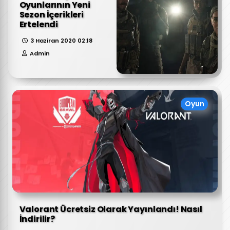
Oyunlarının Yeni
Sezon İçerikleri
Ertelendi
3 Haziran 2020 02:18
Admin
Oyun
Valorant Ücretsiz Olarak Yayınlandı! Nasıl
İndirilir?