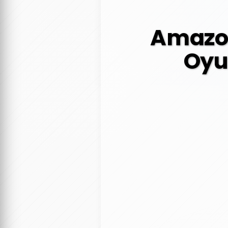
Amazon
Oyu