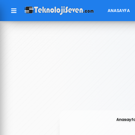
ANASAYFA
Anasayf