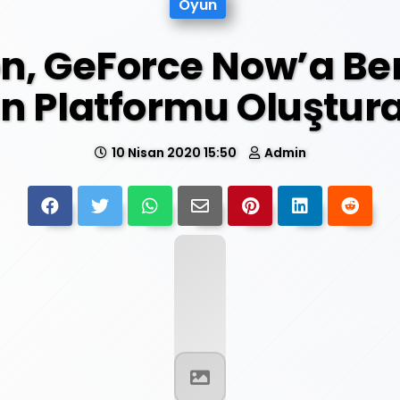
Oyun
, GeForce Now’a Ben
n Platformu Oluştur
10 Nisan 2020 15:50
Admin