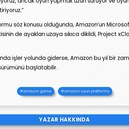
alışıyoruz, ancak oyun yapmak uzun sürüyor ve oyu
riyoruz.”
formu söz konusu olduğunda, Amazon’un Microsof
sinin de ayakları uzaya sıkıca dikildi, Project xCl
ında işler yolunda giderse, Amazon bu yıl bir za
sürümünü başlatabilir.
amazon game
amazon oyun platformu
YAZAR HAKKINDA