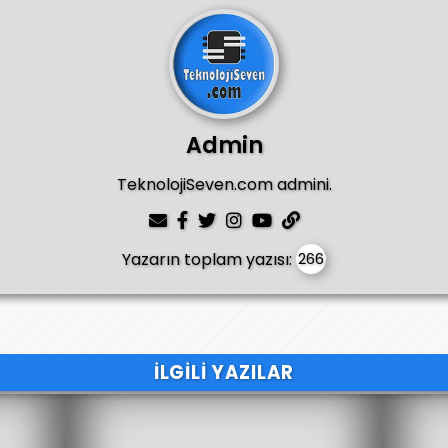
Admin
TeknolojiSeven.com admini.
Yazarın toplam yazısı:
266
İLGILI YAZILAR