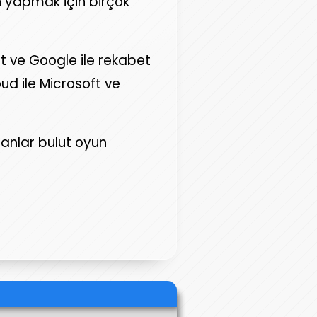
n yapmak için birçok
t ve Google ile rekabet
oud ile Microsoft ve
manlar bulut oyun