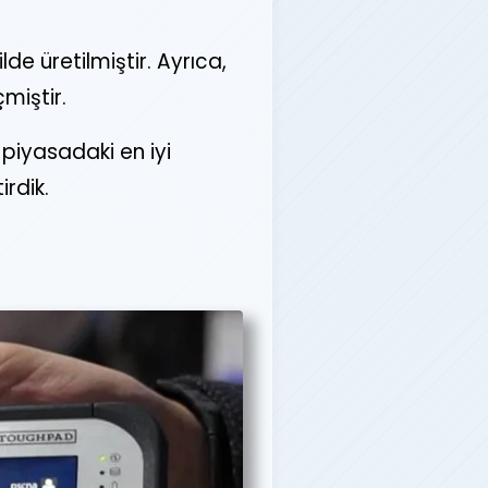
lde üretilmiştir. Ayrıca,
miştir.
 piyasadaki en iyi
rdik.