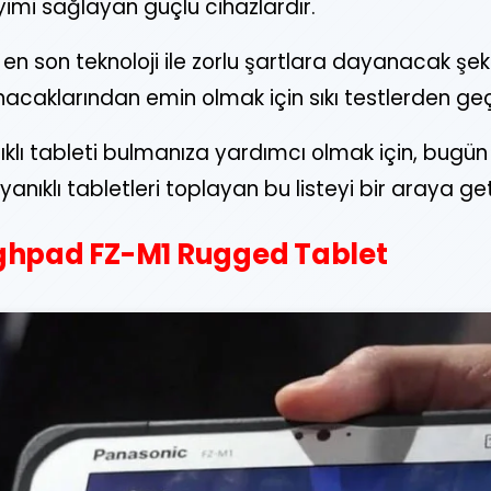
neyimi sağlayan güçlü cihazlardır.
, en son teknoloji ile zorlu şartlara dayanacak şeki
acaklarından emin olmak için sıkı testlerden geç
ıklı tableti bulmanıza yardımcı olmak için, bugün
klı tabletleri toplayan bu listeyi bir araya geti
ughpad FZ-M1 Rugged Tablet