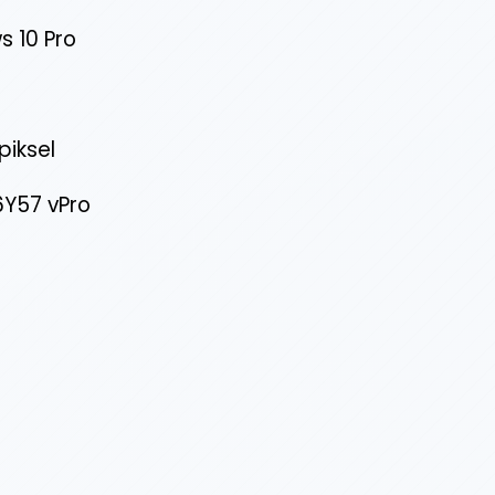
 10 Pro
piksel
6Y57 vPro