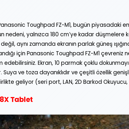
, Panasonic Toughpad FZ-M1, bugün piyasadaki en
unun nedeni, yalnızca 180 cm’ye kadar düşmelere k
 değil, aynı zamanda ekranın parlak güneş ışığı
landığı için Panasonic Toughpad FZ-M1 çevreniz n
edebilirsiniz. Ekran, 10 parmak çoklu dokunmayı
r. Suya ve toza dayanıklıdır ve çeşitli özellik genişl
rlikte geliyor (seri port, LAN, 2D Barkod Okuyucu,
 8X Tablet