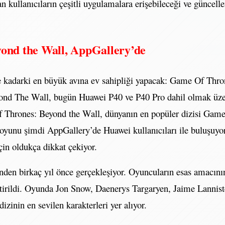
 kullanıcıların çeşitli uygulamalara erişebileceği ve güncell
ond the Wall, AppGallery’de
 kadarki en büyük avına ev sahipliği yapacak: Game Of Thro
nd The Wall, bugün Huawei P40 ve P40 Pro dahil olmak üzer
of Thrones: Beyond the Wall, dünyanın en popüler dizisi Game
oyunu şimdi AppGallery’de Huawei kullanıcıları ile buluşuyo
in oldukça dikkat çekiyor.
nden birkaç yıl önce gerçekleşiyor. Oyuncuların esas amacı
iştirildi. Oyunda Jon Snow, Daenerys Targaryen, Jaime Lannis
zinin en sevilen karakterleri yer alıyor.