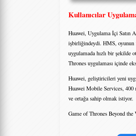
Kullanıcılar Uygulama
Huawei, Uygulama İçi Satın Alı
işbirliğindeydi. HMS, oyunun f
uygulamada hızlı bir şekilde o
Thrones uygulaması içinde ekstr
Huawei, geliştiricileri yeni 
Huawei Mobile Services, 400 mi
ve ortağa sahip olmak istiyor.
Game of Thrones Beyond the Wa