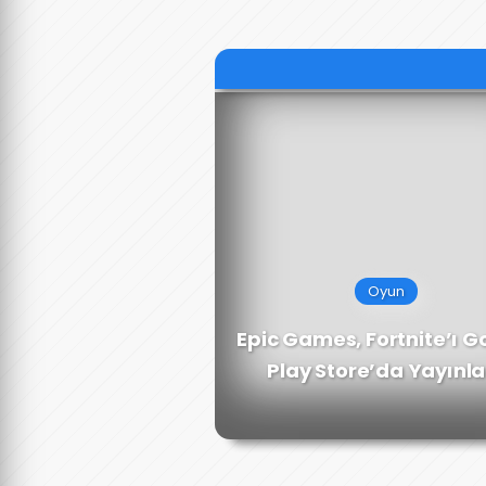
Oyun
Epic Games, Fortnite’ı G
Play Store’da Yayınla