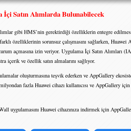
 İçi Satın Alımlarda Bulunabilecek
mlar gibi HMS’nin gerektirdiği özelliklerin entegre edilmesi 
arklı özelliklerinin sorunsuz çalışmasını sağlarken, Huawei A
turum açmasına izin veriyor. Uygulama İçi Satın Alımları (IA
a içerik ve özellik satın almalarını sağlıyor.
uygulamalar oluşturmasına teşvik ederken ve AppGallery ekosi
lyondan fazla Huawei cihazı kullanıcısı ve AppGallery için 1
ll uygulamasını Huawei cihazınıza indirmek için AppGallery’