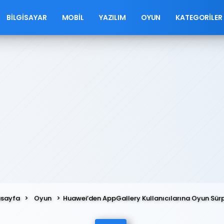
BILGISAYAR
MOBIL
YAZILIM
OYUN
KATEGORILER
sayfa
Oyun
Huawei’den AppGallery Kullanıcılarına Oyun Sürpr