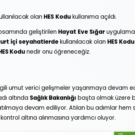
ullanılacak olan
HES
Kodu
kullanıma açıldı.
samında geliştirilen
Hayat
Eve
Sığar
uygulama
urt
içi
seyahatlerde
kullanılacak olan
HES
Kodu
HES Kodu
nedir onu öğreneceğiz.
 ilgili umut verici gelişmeler yaşanmaya devam ed
dı altında
Sağlık Bakanlığı
başta olmak üzere b
atılmaya devam ediliyor. Atılan bu adımlar hem 
kontrol altına alınmasına yardımcı oluyor.