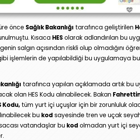
 süre önce
Sağlık Bakanlığı
tarafınca geliştirilen
H
unulmuştu. Kısaca
HES
olarak adlandırılan bu uy
genin salgın açısından riskli olup olmadığını öğre
ibi işlemlerin de yapılabildiği bu uygulamaya bug
akanlığı
tarafınca yapılan açıklamada artık bu 
lacak olan HES Kodu alınabilecek. Bakan
Fahretti
S Kodu,
tüm yurt içi uçuşlar için bir zorunluluk ol
alınabilecek bu
kod
sayesinde tren ve uçak seyah
Kısacası vatandaşlar bu
kod
olmadan yurt içi seya
r.