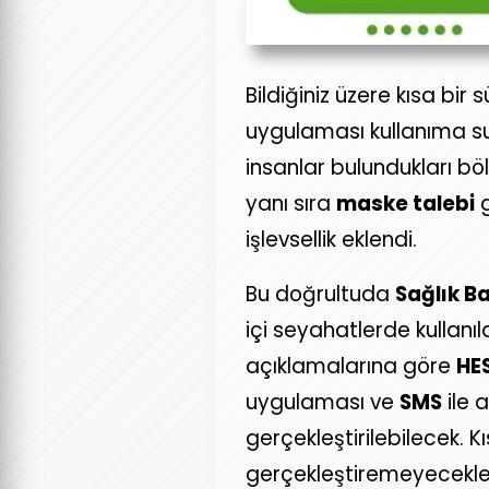
Bildiğiniz üzere kısa bir
uygulaması kullanıma s
insanlar bulundukları böl
yanı sıra
maske talebi
g
işlevsellik eklendi.
Bu doğrultuda
Sağlık B
içi seyahatlerde kullanı
açıklamalarına göre
HE
uygulaması ve
SMS
ile 
gerçekleştirilebilecek. 
gerçekleştiremeyecekle