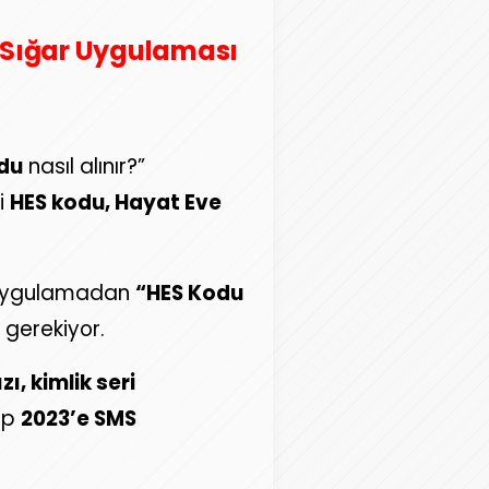
 Sığar Uygulaması
du
nasıl alınır?”
bi
HES kodu, Hayat Eve
u uygulamadan
“HES Kodu
gerekiyor.
ı, kimlik seri
ıp
2023’e SMS