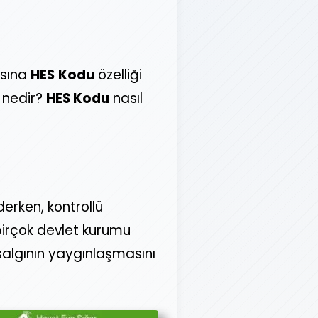
sına
HES
Kodu
özelliği
nedir?
HES Kodu
nasıl
erken, kontrollü
irçok devlet kurumu
salgının yaygınlaşmasını