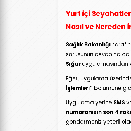
Yurt içi Seyahatler
Nasıl ve Nereden İn
Sağlık Bakanlığı
tarafı
sorusunun cevabına da yer
Sığar
uygulamasından
Eğer, uygulama üzerind
İşlemleri”
bölümüne gid
Uygulama yerine
SMS
va
numaranızın son
4
rak
göndermeniz yeterli ola