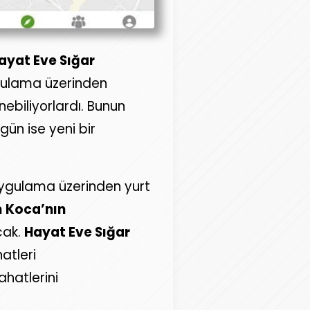
ayat Eve Sığar
gulama üzerinden
nebiliyorlardı. Bunun
ün ise yeni bir
uygulama üzerinden yurt
n
Koca’nın
acak.
Hayat Eve Sığar
atleri
hatlerini