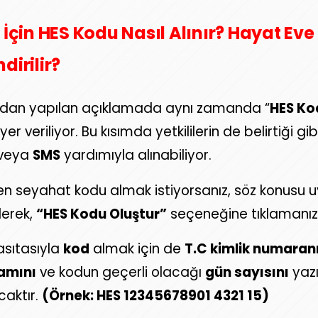
 İçin HES Kodu Nasıl Alınır?
Hayat Eve
dirilir?
ndan yapılan açıklamada aynı zamanda “
HES Ko
 veriliyor. Bu kısımda yetkililerin de belirtiği gi
 veya
SMS
yardımıyla alınabiliyor.
en seyahat kodu almak istiyorsanız, söz konus
erek,
“HES Kodu Oluştur”
seçeneğine tıklamanız 
sıtasıyla
kod
almak için de
T.C kimlik numaranız
amını
ve kodun geçerli olacağı
gün sayısını
yaz
caktır.
(Örnek: HES 12345678901 4321 15)