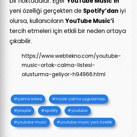
bir noktadalar. Eğer
YouTube Music’in
yeni özelliği gerçekten de
Spotify’dan
iyi
olursa, kullanıcıların
YouTube Music’i
tercih etmeleri için etkili bir neden ortaya
çıkabilir.
https://www.webtekno.com/youtube-
music-ortak-calma-listesi-
olusturma-geliyor-h94966.html
çalma listesi
müzik çalma uygulaması
playlist
spotify
youtube
youtube music
youtube music yeni özellik