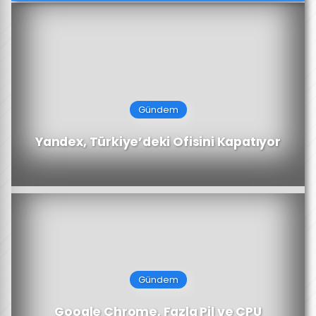
Gündem
Yandex, Türkiye’deki Ofisini Kapatıyor
Gündem
Google Chrome, Fazla Pil ve CPU