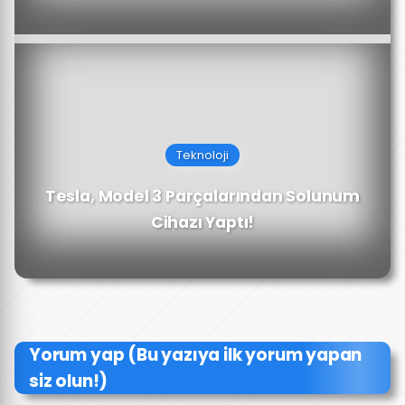
Teknoloji
Tesla, Model 3 Parçalarından Solunum
Cihazı Yaptı!
Yorum yap (Bu yazıya ilk yorum yapan
siz olun!)