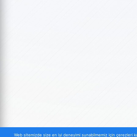
Web sitemizde size en iyi deneyimi sunabilmemiz için çerezleri ku