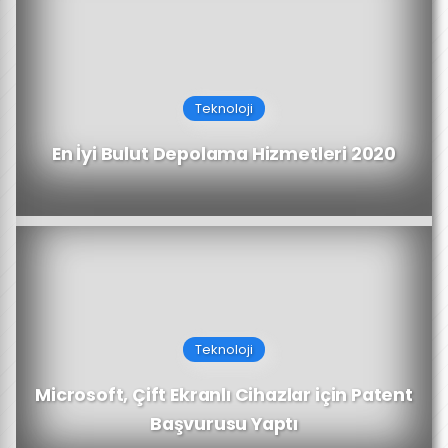
Teknoloji
En İyi Bulut Depolama Hizmetleri 2020
Teknoloji
Microsoft, Çift Ekranlı Cihazlar için Patent
Başvurusu Yaptı