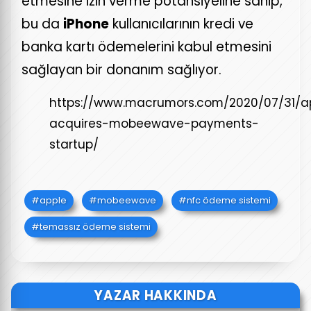
etmesine izin verme potansiyeline sahip,
bu da
iPhone
kullanıcılarının kredi ve
banka kartı ödemelerini kabul etmesini
sağlayan bir donanım sağlıyor.
https://www.macrumors.com/2020/07/31/a
acquires-mobeewave-payments-
startup/
apple
mobeewave
nfc ödeme sistemi
temassız ödeme sistemi
YAZAR HAKKINDA