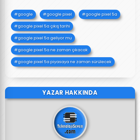
google
google pixel
google pixel 5a
google pixel 5a çıkış tarihi
google pixel 5a geliyor mu
google pixel 5a ne zaman çıkacak
google pixel 5a piyasaya ne zaman sürülecek
YAZAR HAKKINDA