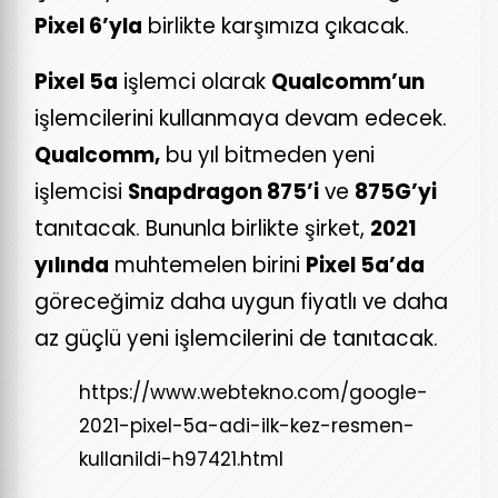
Pixel 6’yla
birlikte karşımıza çıkacak.
Pixel 5a
işlemci olarak
Qualcomm’un
işlemcilerini kullanmaya devam edecek.
Qualcomm,
bu yıl bitmeden yeni
işlemcisi
Snapdragon 875’i
ve
875G’yi
tanıtacak. Bununla birlikte şirket,
2021
yılında
muhtemelen birini
Pixel 5a’da
göreceğimiz daha uygun fiyatlı ve daha
az güçlü yeni işlemcilerini de tanıtacak.
https://www.webtekno.com/google-
2021-pixel-5a-adi-ilk-kez-resmen-
kullanildi-h97421.html