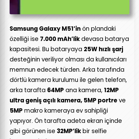
Samsung Galaxy M51’in
ön plandaki
özelliği ise
7.000 mAh’lik
devasa batarya
kapasitesi. Bu bataryaya
25W hızlı şarj
desteğinin veriliyor olması da kullanıcıları
memnun edecek türden. Arka tarafında
dörtlü kamera kurulumu ile gelen telefon,
arka tarafta
64MP
ana kamera,
12MP
ultra geniş açılı kamera, 5MP portre
ve
5MP
makro kameraya ev sahipliği
yapıyor. Ön tarafta adeta ekran içinde
gibi görünen ise
32MP’lik
bir selfie