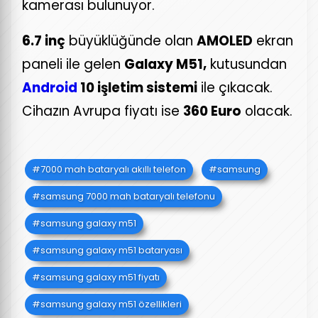
kamerası bulunuyor.
6.7 inç
büyüklüğünde olan
AMOLED
ekran
paneli ile gelen
Galaxy M51,
kutusundan
Android
10 işletim sistemi
ile çıkacak.
Cihazın Avrupa fiyatı ise
360 Euro
olacak.
7000 mah bataryalı akıllı telefon
samsung
samsung 7000 mah bataryalı telefonu
samsung galaxy m51
samsung galaxy m51 bataryası
samsung galaxy m51 fiyatı
samsung galaxy m51 özellikleri