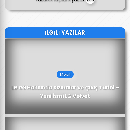
İLGILI YAZILAR
Mobil
LG G9 Hakkında Sızıntılar ve Çıkış Tarihi –
Yeni İsmi LG Velvet