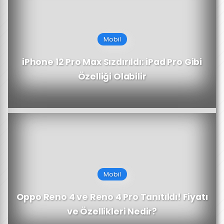
Mobil
iPhone 12 Pro Max Sızdırıldı: iPad Pro Gibi
Özelliği Olabilir
Mobil
Oppo Reno 4 ve Reno 4 Pro Tanıtıldı! Fiyatı
ve Özellikleri Nedir?