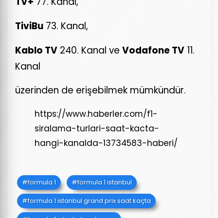
TV+
77. Kanal,
TiviBu
73. Kanal,
Kablo TV
240. Kanal ve
Vodafone TV
11.
Kanal
üzerinden de erişebilmek mümkündür.
https://www.haberler.com/f1-
siralama-turlari-saat-kacta-
hangi-kanalda-13734583-haberi/
formula 1
formula 1 istanbul
formula 1 istanbul grand prix saat kaçta