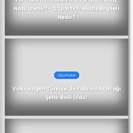
Nasıl İzlenir? – S Sports Frekans Bilgileri
Nedir?
Otomobil
Volkswagen Türkiye’de Fabrika Açacağı
Şehir Belli Oldu!