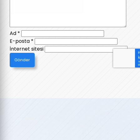
Ad
*
E-posta
*
İnternet sitesi