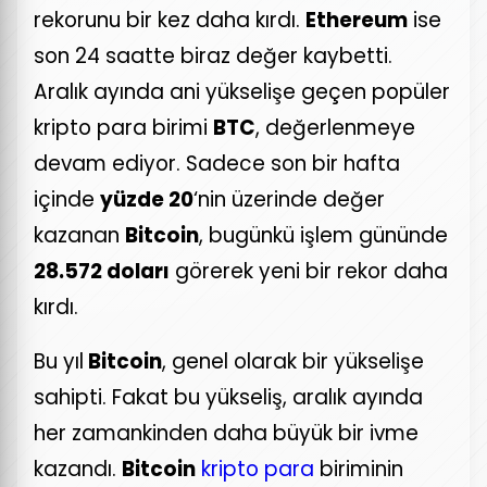
rekorunu bir kez daha kırdı.
Ethereum
ise
son 24 saatte biraz değer kaybetti.
Aralık ayında ani yükselişe geçen popüler
kripto para birimi
BTC
, değerlenmeye
devam ediyor. Sadece son bir hafta
içinde
yüzde 20
‘nin üzerinde değer
kazanan
Bitcoin
, bugünkü işlem gününde
28.572 doları
görerek yeni bir rekor daha
kırdı.
Bu yıl
Bitcoin
, genel olarak bir yükselişe
sahipti. Fakat bu yükseliş, aralık ayında
her zamankinden daha büyük bir ivme
kazandı.
Bitcoin
kripto para
biriminin