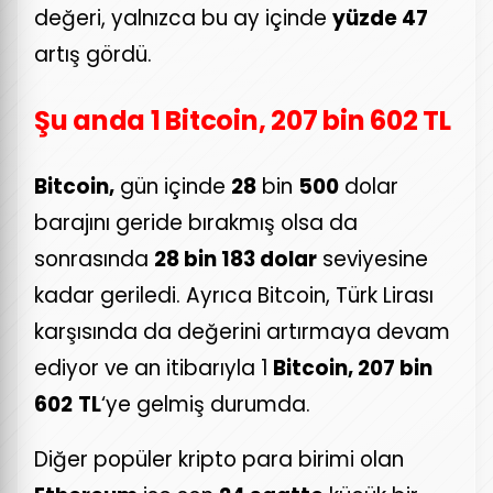
değeri, yalnızca bu ay içinde
yüzde 47
artış gördü.
Şu anda 1 Bitcoin, 207 bin 602 TL
Bitcoin,
gün içinde
28
bin
500
dolar
barajını geride bırakmış olsa da
sonrasında
28 bin 183 dolar
seviyesine
kadar geriledi. Ayrıca Bitcoin, Türk Lirası
karşısında da değerini artırmaya devam
ediyor ve an itibarıyla 1
Bitcoin, 207 bin
602
TL
‘ye gelmiş durumda.
Diğer popüler kripto para birimi olan